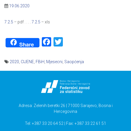
19.06.2020
7.2.5
– pdf . . . .
7.2.5
– xls
Facebook
Twitter
Share
2020
,
CIJENE
,
FBiH
,
Mjesecni
,
Saopćenja
Navigacija
članaka
Adresa: Zelenih beretki 26 | 71000 Sarajevo, Bosna i
Hercegovina
Tel: +387 33 20 64 52 | Fax: +387 33 22 61 51