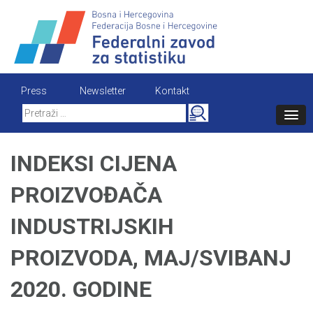
Skip
to
content
Press
Newsletter
Kontakt
Search
for:
INDEKSI CIJENA
PROIZVOĐAČA
INDUSTRIJSKIH
PROIZVODA, MAJ/SVIBANJ
2020. GODINE