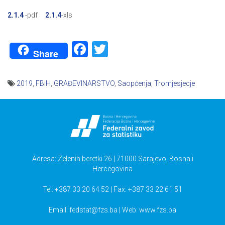
2.1.4
-pdf
2.1.4
-xls
Facebook
Twitter
Share
2019
,
FBiH
,
GRAĐEVINARSTVO
,
Saopćenja
,
Tromjesjecje
Navigacija
članaka
Adresa: Zelenih beretki 26 | 71000 Sarajevo, Bosna i
Hercegovina
Tel: +387 33 20 64 52 | Fax: +387 33 22 61 51
Email:
fedstat@fzs.ba
| Web: www.fzs.ba