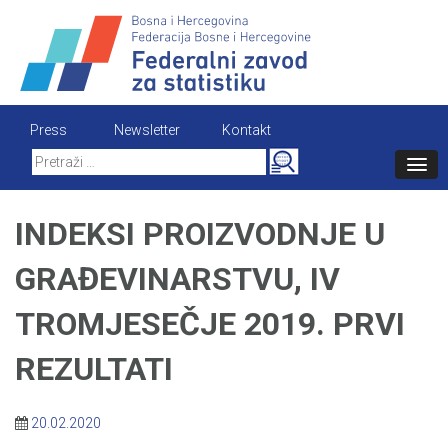
Skip
to
content
Press
Newsletter
Kontakt
Search
for:
INDEKSI PROIZVODNJE U
GRAĐEVINARSTVU, IV
TROMJESEČJE 2019. PRVI
REZULTATI
20.02.2020