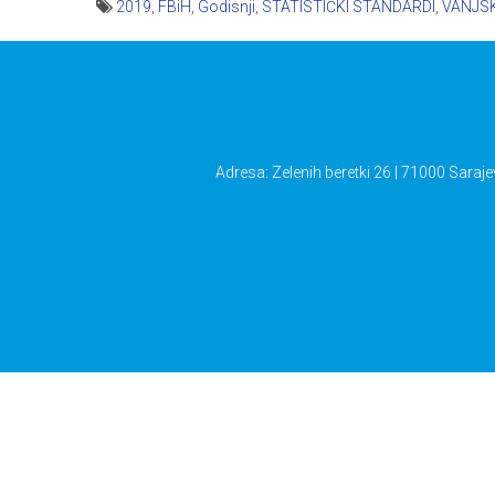
2019
,
FBiH
,
Godisnji
,
STATISTIČKI STANDARDI
,
VANJS
Navigacija
članaka
Adresa: Zelenih beretki 26 | 71000 Saraje