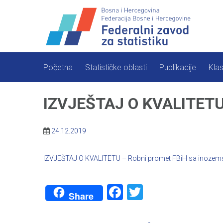
Skip
to
content
Početna
Statističke oblasti
Publikacije
Klas
IZVJEŠTAJ O KVALITETU
24.12.2019
IZVJEŠTAJ O KVALITETU – Robni promet FBiH sa inoze
Facebook
Twitter
Share