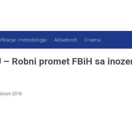
ifikacije i metodologije
Aktuelnosti
O nama
 – Robni promet FBiH sa inoz
mstvom 2018