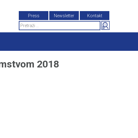
Press
Newsletter
Kontakt
Search
for:
emstvom 2018