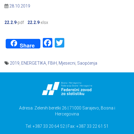
28.10.2019
22.2.9
-pdf
22.2.9
-xlsx
Facebook
Twitter
Share
2019
,
ENERGETIKA
,
FBiH
,
Mjesecni
,
Saopćenja
Navigacija
članaka
Adresa: Zelenih beretki 26 | 71000 Sarajevo, Bosna i
Hercegovina
Tel: +387 33 20 64 52 | Fax: +387 33 22 61 51