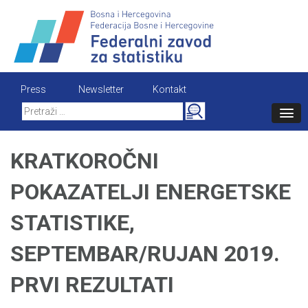
Skip
to
content
Press
Newsletter
Kontakt
Search
for:
KRATKOROČNI
POKAZATELJI ENERGETSKE
STATISTIKE,
SEPTEMBAR/RUJAN 2019.
PRVI REZULTATI