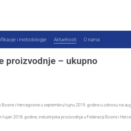
ifikacije i metodologije
Aktuelnosti
O nama
ke proizvodnje – ukupno
ji Bosne i Hercegovine u septembru/rujnu 2019. godine u odnosu na augu
ujan 2018. godine, industrijska proizvodnja u Federaciji Bosne i Herceg