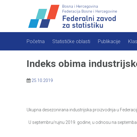
Skip
to
content
Početna
Statističke oblasti
Publikacije
Klas
Indeks obima industrijs
25.10.2019
Ukupna desezonirana industrijska proizvodnja u Federaci
U septembru/rujnu 2019. godine, u odnosu na septembar/r