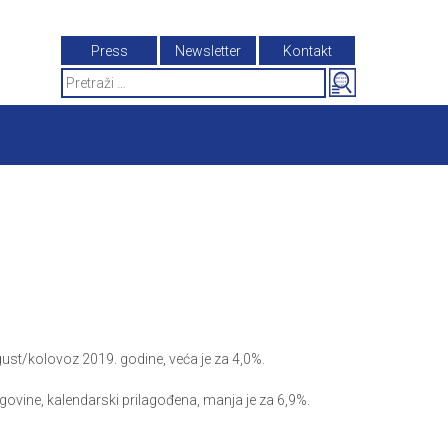
Press
Newsletter
Kontakt
Search
for:
st/kolovoz 2019. godine, veća je za 4,0%.
ovine, kalendarski prilagođena, manja je za 6,9%.