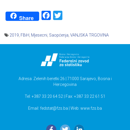
Facebook
Twitter
Share
2019
,
FBiH
,
Mjesecni
,
Saopćenja
,
VANJSKA TRGOVINA
Navigacija
članaka
Adresa: Zelenih beretki 26 | 71000 Sarajevo, Bosna i
Hercegovina
Tel: +387 33 20 64 52 | Fax: +387 33 22 61 51
Email:
fedstat@fzs.ba
| Web: www.fzs.ba