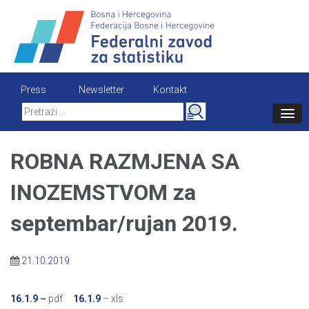
Skip
to
content
Press
Newsletter
Kontakt
Search
for:
ROBNA RAZMJENA SA
INOZEMSTVOM za
septembar/rujan 2019.
21.10.2019
16.1.9
–
pdf
16.1.9
– xls