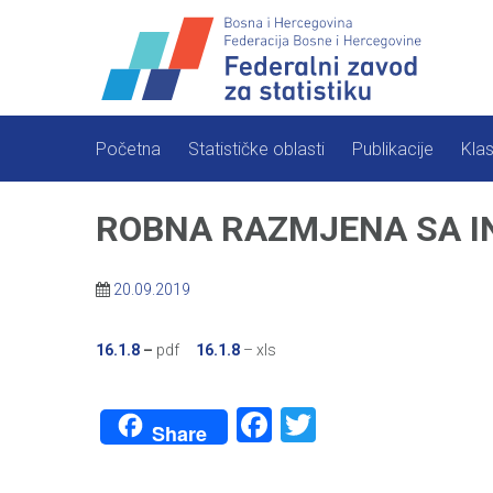
Skip
to
content
Početna
Statističke oblasti
Publikacije
Klas
ROBNA RAZMJENA SA IN
20.09.2019
16.1.8
–
pdf
16.1.8
– xls
Facebook
Twitter
Share