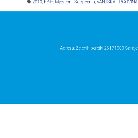
2019
,
FBiH
,
Mjesecni
,
Saopćenja
,
VANJSKA TRGOVINA
Navigacija
članaka
Adresa: Zelenih beretki 26 | 71000 Saraje