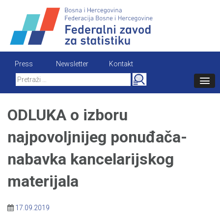
Skip
to
content
Press
Newsletter
Kontakt
Search
for:
ODLUKA o izboru
najpovoljnijeg ponuđača-
nabavka kancelarijskog
materijala
17.09.2019