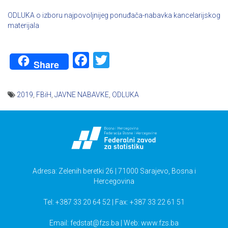
ODLUKA o izboru najpovoljnijeg ponuđača-nabavka kancelarijskog
materijala
Facebook
Twitter
Share
2019
,
FBiH
,
JAVNE NABAVKE
,
ODLUKA
Navigacija
članaka
Adresa: Zelenih beretki 26 | 71000 Sarajevo, Bosna i
Hercegovina
Tel: +387 33 20 64 52 | Fax: +387 33 22 61 51
Email:
fedstat@fzs.ba
| Web: www.fzs.ba