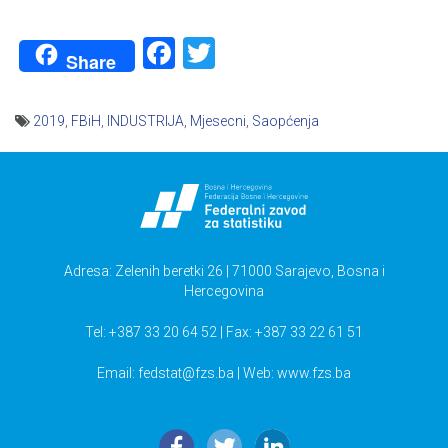
Facebook
Twitter
Share
2019
,
FBiH
,
INDUSTRIJA
,
Mjesecni
,
Saopćenja
Navigacija
članaka
Adresa: Zelenih beretki 26 | 71000 Sarajevo, Bosna i
Hercegovina
Tel: +387 33 20 64 52 | Fax: +387 33 22 61 51
Email:
fedstat@fzs.ba
| Web: www.fzs.ba