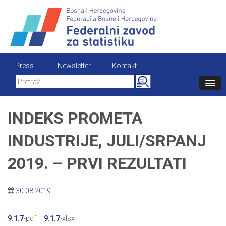
Skip
to
content
Press
Newsletter
Kontakt
Search
for:
INDEKS PROMETA
INDUSTRIJE, JULI/SRPANJ
2019. – PRVI REZULTATI
30.08.2019
9.1.7
-pdf
9.1.7
-xlsx