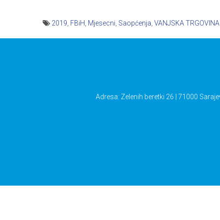
2019
,
FBiH
,
Mjesecni
,
Saopćenja
,
VANJSKA TRGOVINA
Navigacija
članaka
Adresa: Zelenih beretki 26 | 71000 Saraje