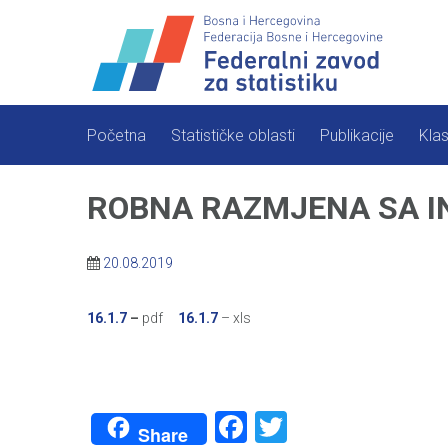
Skip
to
content
Početna
Statističke oblasti
Publikacije
Klas
ROBNA RAZMJENA SA INO
20.08.2019
16.1.7
–
pdf
16.1.7
– xls
Facebook
Twitter
Share