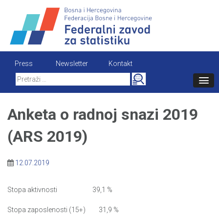
Skip
to
content
Press
Newsletter
Kontakt
Search
for:
Anketa o radnoj snazi 2019
(ARS 2019)
12.07.2019
Stopa aktivnosti 39,1 %
Stopa zaposlenosti (15+) 31,9 %