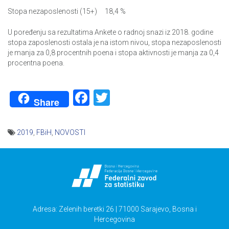
Stopa nezaposlenosti (15+) 18,4 %
U poređenju sa rezultatima Ankete o radnoj snazi iz 2018. godine
stopa zaposlenosti ostala je na istom nivou, stopa nezaposlenosti
je manja za 0,8 procentnih poena i stopa aktivnosti je manja za 0,4
procentna poena.
Facebook
Twitter
Share
2019
,
FBiH
,
NOVOSTI
Navigacija
članaka
Adresa: Zelenih beretki 26 | 71000 Sarajevo, Bosna i
Hercegovina