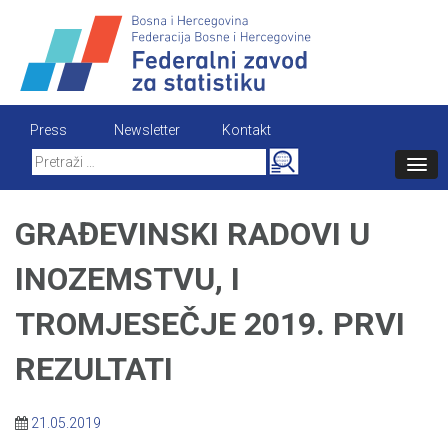
Skip
to
content
Press
Newsletter
Kontakt
Search
for:
GRAĐEVINSKI RADOVI U
INOZEMSTVU, I
TROMJESEČJE 2019. PRVI
REZULTATI
21.05.2019