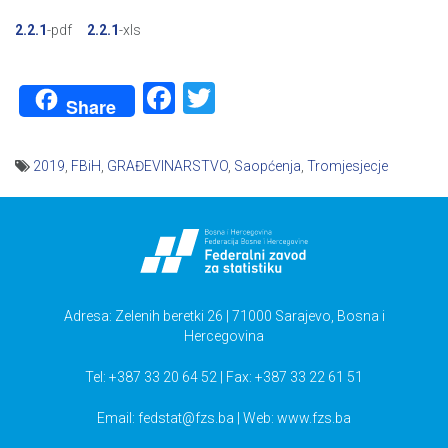
2.2.1
-pdf
2.2.1
-xls
Facebook
Twitter
Share
2019
,
FBiH
,
GRAĐEVINARSTVO
,
Saopćenja
,
Tromjesjecje
Navigacija
članaka
Adresa: Zelenih beretki 26 | 71000 Sarajevo, Bosna i
Hercegovina
Tel: +387 33 20 64 52 | Fax: +387 33 22 61 51
Email:
fedstat@fzs.ba
| Web: www.fzs.ba