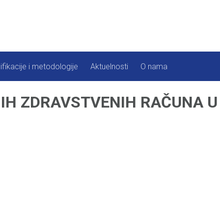
ifikacije i metodologije
Aktuelnosti
O nama
IH ZDRAVSTVENIH RAČUNA U F