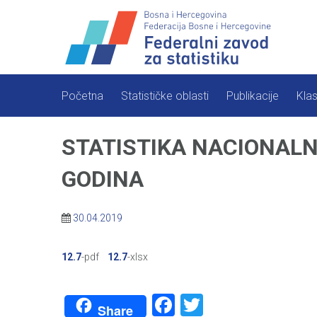
Skip
to
content
Početna
Statističke oblasti
Publikacije
Klas
STATISTIKA NACIONALN
GODINA
30.04.2019
12.7
-pdf
12.7
-xlsx
Facebook
Twitter
Share