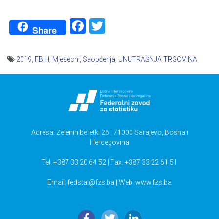
Facebook
Twitter
Share
2019
,
FBiH
,
Mjesecni
,
Saopćenja
,
UNUTRAŠNJA TRGOVINA
Navigacija
članaka
Adresa: Zelenih beretki 26 | 71000 Sarajevo, Bosna i
Hercegovina
Tel: +387 33 20 64 52 | Fax: +387 33 22 61 51
Email:
fedstat@fzs.ba
| Web: www.fzs.ba