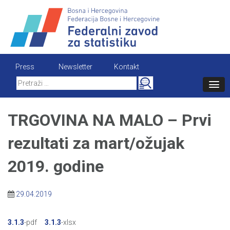
Skip
to
content
Press
Newsletter
Kontakt
Search
for:
TRGOVINA NA MALO – Prvi
rezultati za mart/ožujak
2019. godine
29.04.2019
3.1.3
-pdf
3.1.3
-xlsx