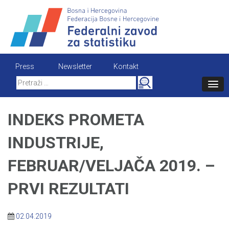
Skip
to
content
Press
Newsletter
Kontakt
Search
for:
INDEKS PROMETA
INDUSTRIJE,
FEBRUAR/VELJAČA 2019. –
PRVI REZULTATI
02.04.2019