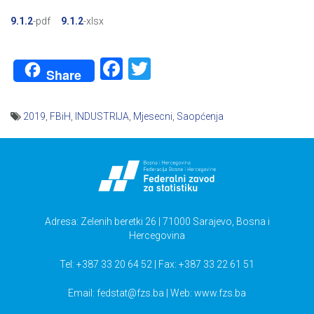
9.1.2
-pdf
9.1.2
-xlsx
Facebook
Twitter
Share
2019
,
FBiH
,
INDUSTRIJA
,
Mjesecni
,
Saopćenja
Navigacija
članaka
Adresa: Zelenih beretki 26 | 71000 Sarajevo, Bosna i
Hercegovina
Tel: +387 33 20 64 52 | Fax: +387 33 22 61 51
Email:
fedstat@fzs.ba
| Web: www.fzs.ba