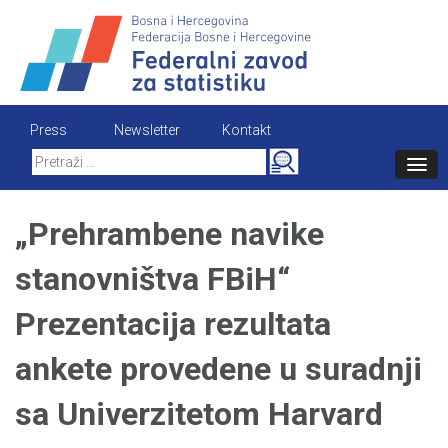
Skip
to
content
Press
Newsletter
Kontakt
Search
for:
„Prehrambene navike
stanovništva FBiH“
Prezentacija rezultata
ankete provedene u suradnji
sa Univerzitetom Harvard