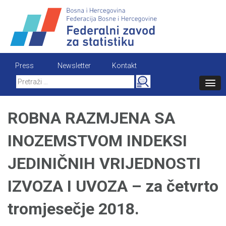
Skip
to
content
Press
Newsletter
Kontakt
Search
for:
ROBNA RAZMJENA SA
INOZEMSTVOM INDEKSI
JEDINIČNIH VRIJEDNOSTI
IZVOZA I UVOZA – za četvrto
tromjesečje 2018.