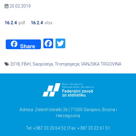
20.02.2019
16.2.4
-pdf
16.2.4
-xlsx
Facebook
Twitter
Share
2018
,
FBiH
,
Saopćenja
,
Tromjesjecje
,
VANJSKA TRGOVINA
Navigacija
članaka
Adresa: Zelenih beretki 26 | 71000 Sarajevo, Bosna i
Hercegovina
Tel: +387 33 20 64 52 | Fax: +387 33 22 61 51