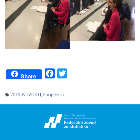
Facebook
Twitter
Share
2019
,
NOVOSTI
,
Saopćenja
Navigacija
članaka