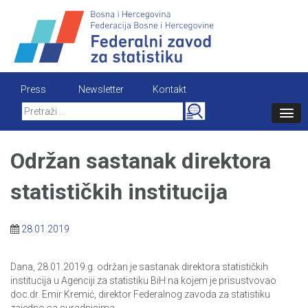
Skip
to
content
Press
Newsletter
Kontakt
Search
for:
Održan sastanak direktora
statističkih institucija
28.01.2019
Dana, 28.01.2019.g. održan je sastanak direktora statističkih
institucija u Agenciji za statistiku BiH na kojem je prisustvovao
doc.dr. Emir Kremić, direktor Federalnog zavoda za statistiku