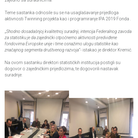
zajedno sa suradnicima.
Teme sastanka odnosile su se na usaglašavanje prijedloga
aktivnosti Twinning projekta kao i programiranje IPA 2019 Fonda .
„
Shodno dosadašnjoj kvalitetnoj suradnji, intencija Federalnog zavoda
za statistiku je da zajednički otpočnemo aktivnosti predviđene
fondovima Evropske unije i time osnažimo ulogu statistike kao
značajnog segmenta društvenog razvoja
“- istakao je direktor Kremić.
Na ovom sastanku direktori statističkih institucija postigli su
dogovor o zajedničkim prijedlozima, te dogovorili nastavak
suradnje.