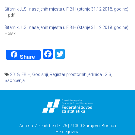
Šifarnik JLS i naseljenih mjesta u F BiH (stanje 31.12.2018. godine)
– pdf
Šifarnik JLS i naseljenih mjesta u F BiH (stanje 31.12.2018. godine)
– xlsx
Facebook
Twitter
Share
2018
,
FBiH
,
Godisnji
,
Registar prostornih jedinica i GIS
,
Saopćenja
Navigacija
članaka
Adresa: Zelenih beretki 26 | 71000 Sarajevo, Bosna i
Hercegovina