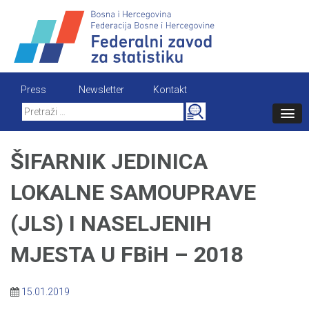
Skip
to
content
Press
Newsletter
Kontakt
Search
for:
ŠIFARNIK JEDINICA
LOKALNE SAMOUPRAVE
(JLS) I NASELJENIH
MJESTA U FBiH – 2018
15.01.2019