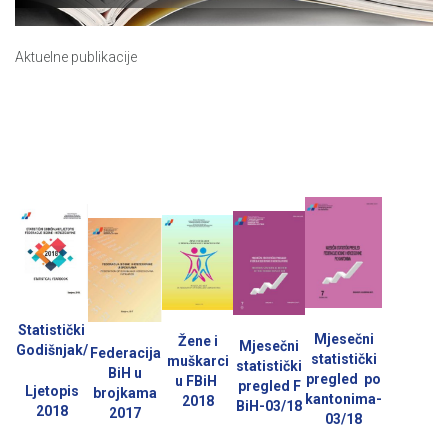
Aktuelne publikacije
Statistički
Mjesečni
Žene i
Mjesečni
Godišnjak/
Federacija
statistički
muškarci
statistički
BiH u
pregled po
u FBiH
pregled F
Ljetopis
brojkama
kantonima-
2018
BiH-03/18
2018
2017
03/18