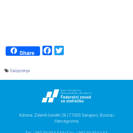
Facebook
Twitter
Share
Saopćenja
Navigacija
članaka
Adresa: Zelenih beretki 26 | 71000 Sarajevo, Bosna i
Hercegovina