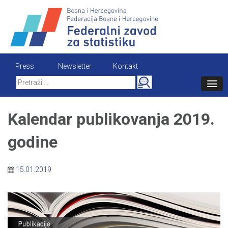
Skip
to
content
Press
Newsletter
Kontakt
Search
for:
Kalendar publikovanja 2019.
godine
15.01.2019