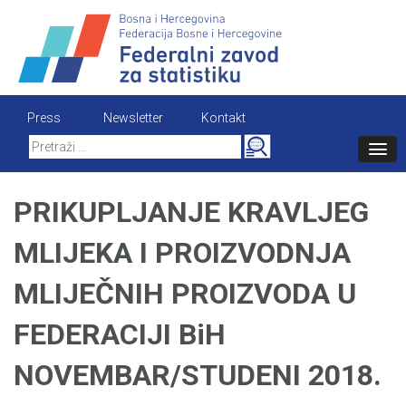
Skip
to
content
Press
Newsletter
Kontakt
Search
for:
PRIKUPLJANJE KRAVLJEG
MLIJEKA I PROIZVODNJA
MLIJEČNIH PROIZVODA U
FEDERACIJI BiH
NOVEMBAR/STUDENI 2018.