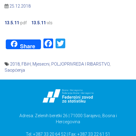
25.12.2018
13.5.11
-pdf
13.5.11
-xls
Facebook
Twitter
Share
2018
,
FBiH
,
Mjesecni
,
POLJOPRIVREDA I RIBARSTVO
,
Saopćenja
Navigacija
članaka
Adresa: Zelenih beretki 26 | 71000 Sarajevo, Bosna i
Hercegovina
Tel: +387 33 20 64 52 | Fax: +387 33 22 61 51