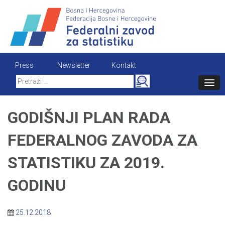
Skip
to
content
Press
Newsletter
Kontakt
Search
for:
GODIŠNJI PLAN RADA
FEDERALNOG ZAVODA ZA
STATISTIKU ZA 2019.
GODINU
25.12.2018