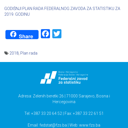
GODIŠNJI PLAN RADA FEDERALNOG ZAVODA ZA STATISTIKU ZA
2019. GODINU
Facebook
Twitter
Share
2018
,
Plan rada
Navigacija
članaka
Adresa: Zelenih beretki 26 | 71000 Sarajevo, Bosna i
Hercegovina
Tel: +387 33 20 64 52 | Fax: +387 33 22 61 51
Email:
fedstat@fzs.ba
| Web: www.fzs.ba