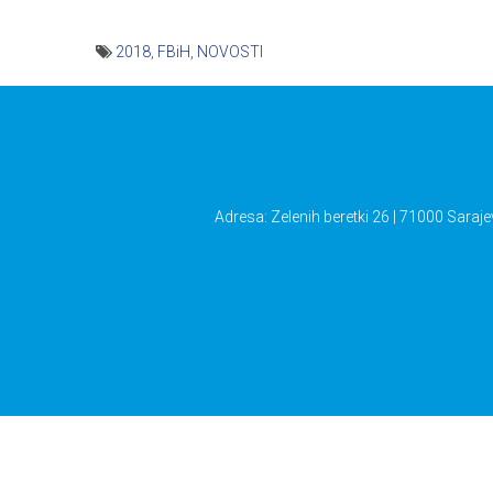
2018
,
FBiH
,
NOVOSTI
Navigacija
članaka
Adresa: Zelenih beretki 26 | 71000 Saraje