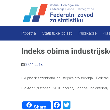
Skip
to
content
Početna
Statističke oblasti
Publikacije
Klas
Indeks obima industrijsk
27.11.2018
Ukupna desezonirana industrijska proizvodnja u Federaci
U oktobru/listopadu 2018. godine, u odnosu na oktobar/lis
Facebook
Twitter
Share