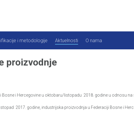
ifikacije i metodologije
Aktuelnosti
O nama
e proizvodnje
ji Bosne i Hercegovine u oktobaru/listopadu 2018. godine u odnosu na s
topad 2017. godine, industrijska proizvodnja u Federaciji Bosne i Herce