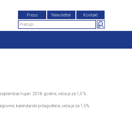
Press
Newsletter
Kontakt
Search
for:
eptembar/rujan 2018. godine, veća je za 1,0 %.
govine, kalendarski prilagođena, veća je za 1,5%.