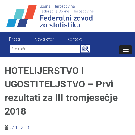
Skip
to
content
Press
Newsletter
Kontakt
Search
for:
HOTELIJERSTVO I
UGOSTITELJSTVO – Prvi
rezultati za III tromjesečje
2018
27.11.2018