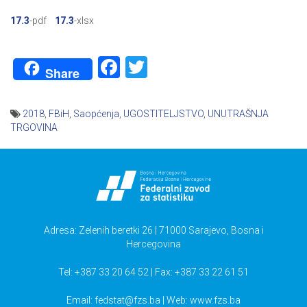
17.3
-pdf
17.3
-xlsx
Facebook
Twitter
Share
2018
,
FBiH
,
Saopćenja
,
UGOSTITELJSTVO
,
UNUTRAŠNJA
TRGOVINA
Navigacija
članaka
Adresa: Zelenih beretki 26 | 71000 Sarajevo, Bosna i
Hercegovina
Tel: +387 33 20 64 52 | Fax: +387 33 22 61 51
Email:
fedstat@fzs.ba
| Web: www.fzs.ba