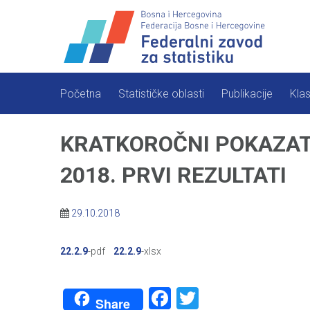
Skip
to
content
Početna
Statističke oblasti
Publikacije
Klas
KRATKOROČNI POKAZAT
2018. PRVI REZULTATI
29.10.2018
22.2.9
-pdf
22.2.9
-xlsx
Facebook
Twitter
Share