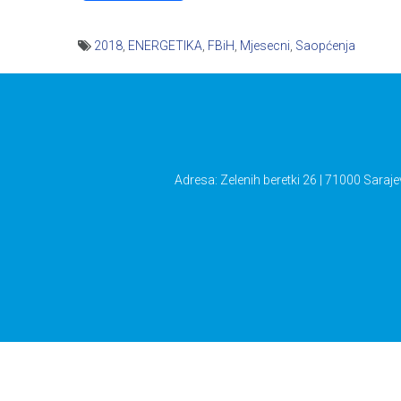
2018
,
ENERGETIKA
,
FBiH
,
Mjesecni
,
Saopćenja
Navigacija
članaka
Adresa: Zelenih beretki 26 | 71000 Saraje