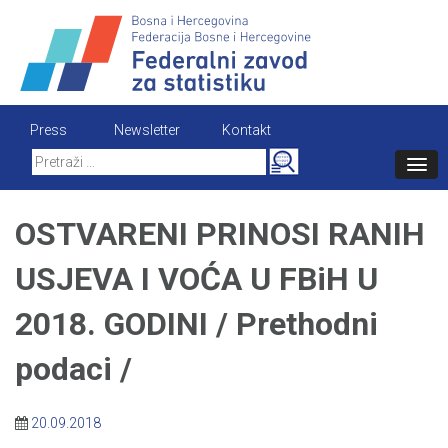
Skip
to
content
Press
Newsletter
Kontakt
Search
for:
OSTVARENI PRINOSI RANIH
USJEVA I VOĆA U FBiH U
2018. GODINI / Prethodni
podaci /
20.09.2018