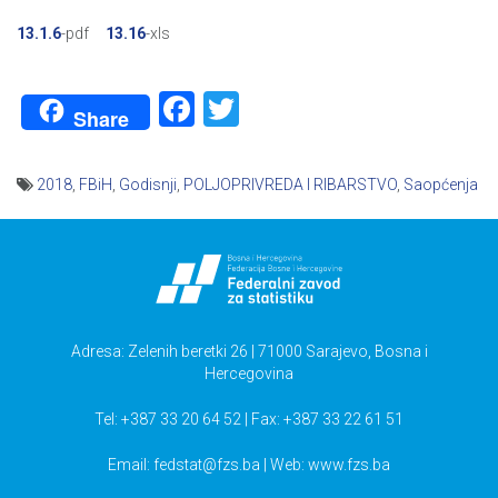
13.1.6
-pdf
13.16
-xls
Facebook
Twitter
Share
2018
,
FBiH
,
Godisnji
,
POLJOPRIVREDA I RIBARSTVO
,
Saopćenja
Navigacija
članaka
Adresa: Zelenih beretki 26 | 71000 Sarajevo, Bosna i
Hercegovina
Tel: +387 33 20 64 52 | Fax: +387 33 22 61 51
Email:
fedstat@fzs.ba
| Web: www.fzs.ba