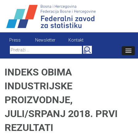
Skip
to
content
Press
Newsletter
Kontakt
Search
for:
INDEKS OBIMA
INDUSTRIJSKE
PROIZVODNJE,
JULI/SRPANJ 2018. PRVI
REZULTATI