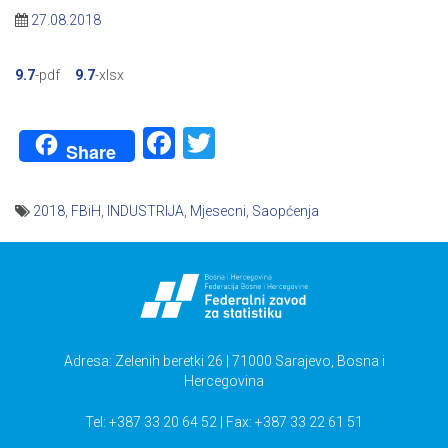
27.08.2018
9.7
-pdf
9.7
-xlsx
Facebook
Twitter
Share
2018
,
FBiH
,
INDUSTRIJA
,
Mjesecni
,
Saopćenja
Navigacija
članaka
Adresa: Zelenih beretki 26 | 71000 Sarajevo, Bosna i
Hercegovina
Tel: +387 33 20 64 52 | Fax: +387 33 22 61 51