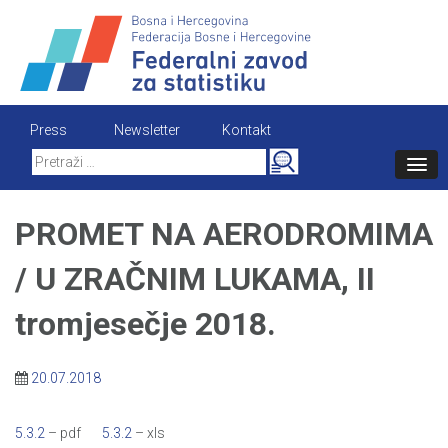
Skip
to
content
Press
Newsletter
Kontakt
Search
for:
PROMET NA AERODROMIMA
/ U ZRAČNIM LUKAMA, II
tromjesečje 2018.
20.07.2018
5.3.2
– pdf
5.3.2
– xls