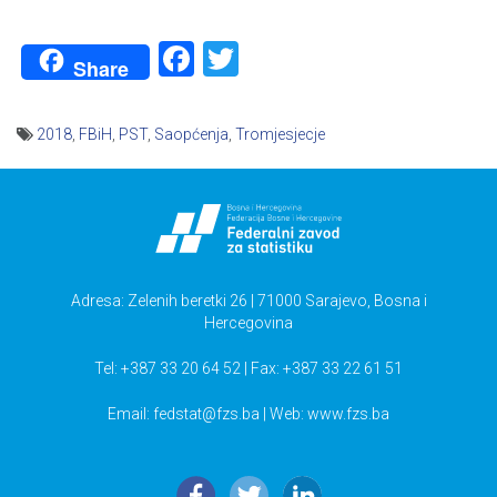
Facebook
Twitter
Share
2018
,
FBiH
,
PST
,
Saopćenja
,
Tromjesjecje
Navigacija
članaka
Adresa: Zelenih beretki 26 | 71000 Sarajevo, Bosna i
Hercegovina
Tel: +387 33 20 64 52 | Fax: +387 33 22 61 51
Email:
fedstat@fzs.ba
| Web: www.fzs.ba