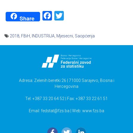
Facebook
Twitter
Share
2018
,
FBiH
,
INDUSTRIJA
,
Mjesecni
,
Saopćenja
Navigacija
članaka
Adresa: Zelenih beretki 26 | 71000 Sarajevo, Bosna i
Hercegovina
Tel: +387 33 20 64 52 | Fax: +387 33 22 61 51
Email:
fedstat@fzs.ba
| Web: www.fzs.ba