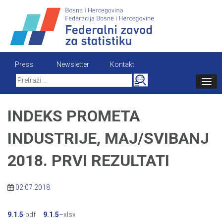
Skip
to
content
Press
Newsletter
Kontakt
Search
for:
INDEKS PROMETA
INDUSTRIJE, MAJ/SVIBANJ
2018. PRVI REZULTATI
02.07.2018
9.1.5
-pdf
9.1.5
–
xlsx