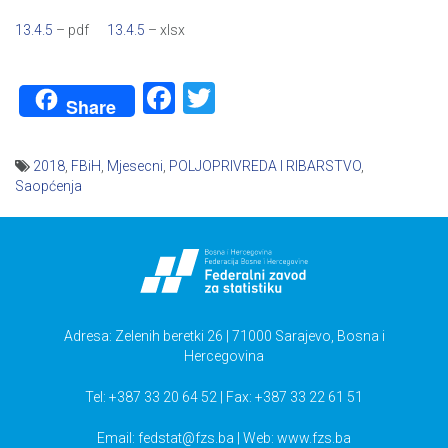
13.4.5
– pdf
13.4.5
– xlsx
Facebook
Twitter
Share
2018
,
FBiH
,
Mjesecni
,
POLJOPRIVREDA I RIBARSTVO
,
Saopćenja
Navigacija
članaka
Adresa: Zelenih beretki 26 | 71000 Sarajevo, Bosna i
Hercegovina
Tel: +387 33 20 64 52 | Fax: +387 33 22 61 51
Email:
fedstat@fzs.ba
| Web: www.fzs.ba