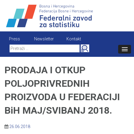
Skip
to
content
Press
Newsletter
Kontakt
Search
for:
PRODAJA I OTKUP
POLJOPRIVREDNIH
PROIZVODA U FEDERACIJI
BiH MAJ/SVIBANJ 2018.
26.06.2018