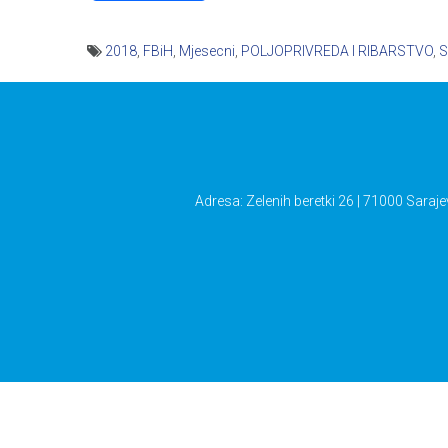
2018
,
FBiH
,
Mjesecni
,
POLJOPRIVREDA I RIBARSTVO
,
S
Navigacija
članaka
Adresa: Zelenih beretki 26 | 71000 Saraje