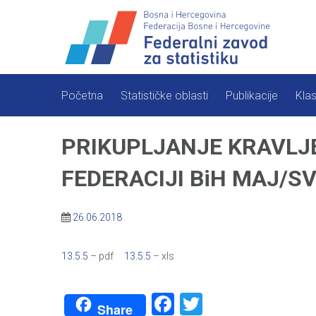
Skip
to
content
Početna
Statističke oblasti
Publikacije
Klas
PRIKUPLJANJE KRAVLJE
FEDERACIJI BiH MAJ/SV
26.06.2018
13.5.5
– pdf
13.5.5
– xls
Facebook
Twitter
Share