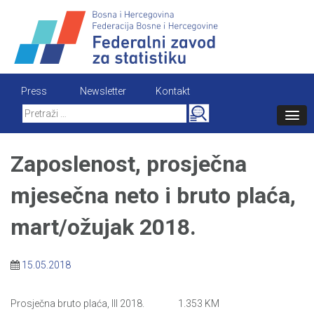
Skip
to
content
Press
Newsletter
Kontakt
Search
for:
Zaposlenost, prosječna
mjesečna neto i bruto plaća,
mart/ožujak 2018.
15.05.2018
Prosječna bruto plaća, III 2018. 1.353 KM