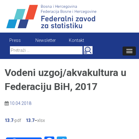
Skip
to
content
Press
Newsletter
Kontakt
Search
for:
Vodeni uzgoj/akvakultura u
Federaciju BiH, 2017
10.04.2018
13.7
-pdf
13.7
–
xlsx