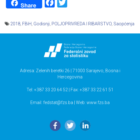
Facebook
Twitter
Share
2018
,
FBiH
,
Godisnji
,
POLJOPRIVREDA I RIBARSTVO
,
Saopćenja
Navigacija
članaka
Adresa: Zelenih beretki 26 | 71000 Sarajevo, Bosna i
Hercegovina
Tel: +387 33 20 64 52 | Fax: +387 33 22 61 51
Email:
fedstat@fzs.ba
| Web: www.fzs.ba