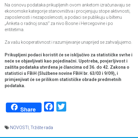
Na osnovu podataka prikupljenih ovom anketom izračunavaju se
ekonomske kategorije stanovništva i procjenjuju stope aktivnosti,
zaposlenosti i nezaposlenosti, a podaci se publikuju u biltenu
„Anketa o radnoj snazi“ za nivo Bosne i Hercegovine i po
entitetima.
Za vašu kooperativnost i razumijevanje unaprijed se zahvaljujemo.
Prikupljeni podaci koristit će se isključivo za statističke svrhe i
neće se objavljivati kao pojedinačni. Upotreba, povjerljivost i
zaštita podataka utvrđena je člancima od 36. do 42. Zakona o
statistici u FBiH (Službene novine FBiH br. 63/03 i 9/09), i
primjenjivat će se prilikom statističke obrade predmetnih
podataka.
Facebook
Twitter
Share
NOVOSTI
,
Tržište rada