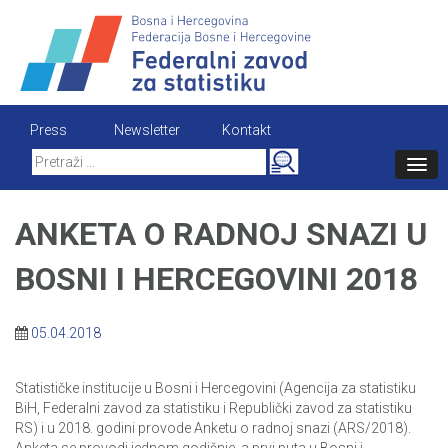
Skip
to
content
Press
Newsletter
Kontakt
Search
for:
ANKETA O RADNOJ SNAZI U
BOSNI I HERCEGOVINI 2018
05.04.2018
Statističke institucije u Bosni i Hercegovini (Agencija za statistiku
BiH, Federalni zavod za statistiku i Republički zavod za statistiku
RS) i u 2018. godini provode Anketu o radnoj snazi (ARS/2018).