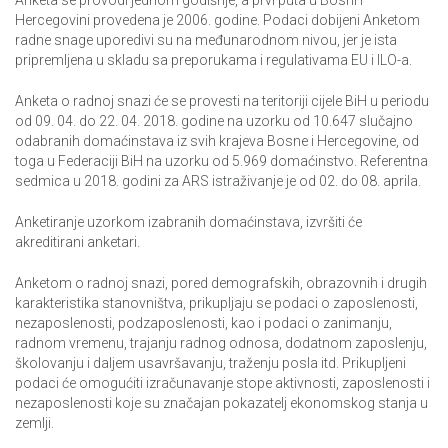
Anketa se provodi jednom godišnje, a prvi puta u Bosni i
Hercegovini provedena je 2006. godine. Podaci dobijeni Anketom
radne snage uporedivi su na međunarodnom nivou, jer je ista
pripremljena u skladu sa preporukama i regulativama EU i ILO-a.
Anketa o radnoj snazi će se provesti na teritoriji cijele BiH u periodu
od 09. 04. do 22. 04. 2018. godine na uzorku od 10.647 slučajno
odabranih domaćinstava iz svih krajeva Bosne i Hercegovine, od
toga u Federaciji BiH na uzorku od 5.969 domaćinstvo. Referentna
sedmica u 2018. godini za ARS istraživanje je od 02. do 08. aprila.
Anketiranje uzorkom izabranih domaćinstava, izvršiti će
akreditirani anketari.
Anketom o radnoj snazi, pored demografskih, obrazovnih i drugih
karakteristika stanovništva, prikupljaju se podaci o zaposlenosti,
nezaposlenosti, podzaposlenosti, kao i podaci o zanimanju,
radnom vremenu, trajanju radnog odnosa, dodatnom zaposlenju,
školovanju i daljem usavršavanju, traženju posla itd. Prikupljeni
podaci će omogućiti izračunavanje stope aktivnosti, zaposlenosti i
nezaposlenosti koje su značajan pokazatelj ekonomskog stanja u
zemlji.