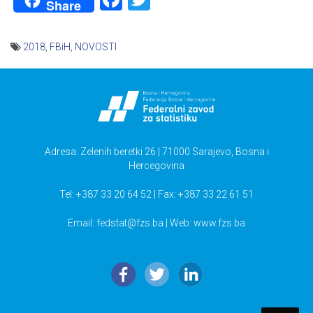
Share
2018
,
FBiH
,
NOVOSTI
Navigacija
članaka
Adresa: Zelenih beretki 26 | 71000 Sarajevo, Bosna i
Hercegovina
Tel: +387 33 20 64 52 | Fax: +387 33 22 61 51
Email:
fedstat@fzs.ba
| Web: www.fzs.ba