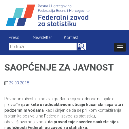
Skip
to
content
Press
Newsletter
Kontakt
Search
for:
SAOPĆENJE ZA JAVNOST
29.03.2018
Povodom učestalih poziva građana koji se odnose na upite o
provođenju
ankete o radioaktivnom uticaju kucanskih aparata i
podzemnim vodama
, kao i činjenice da se prilikom kontaktiranja
ispitanika pozivaju na Federalni zavod za statistiku,
obavještavamo javnost
da provođenje navedene ankete nije u
nadležnosti Federalnog zavod za statistiku.