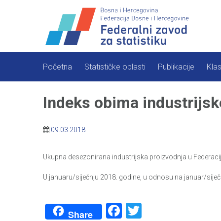
Skip
to
content
Početna
Statističke oblasti
Publikacije
Klas
Indeks obima industrijsk
09.03.2018
Ukupna desezonirana industrijska proizvodnja u Federacij
U januaru/siječnju 2018. godine, u odnosu na januar/siječa
Facebook
Twitter
Share