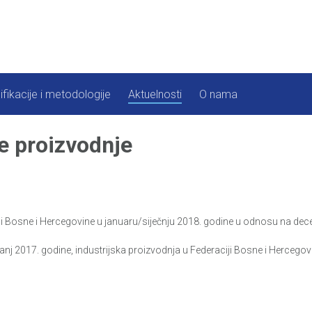
ifikacije i metodologije
Aktuelnosti
O nama
e proizvodnje
i Bosne i Hercegovine u januaru/siječnju 2018. godine u odnosu na dec
nj 2017. godine, industrijska proizvodnja u Federaciji Bosne i Hercegovi