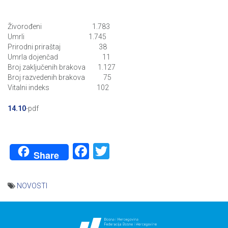
Živorođeni 1.783
Umrli 1.745
Prirodni priraštaj 38
Umrla dojenčad 11
Broj zaključenih brakova 1.127
Broj razvedenih brakova 75
Vitalni indeks 102
14.10
-pdf
Facebook
Twitter
Share
NOVOSTI
Navigacija
članaka