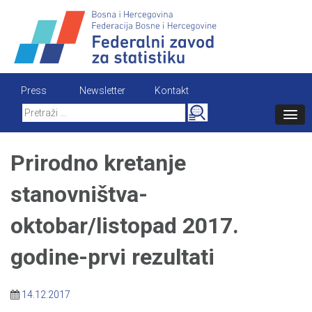
Skip
to
content
Press
Newsletter
Kontakt
Search
for:
Prirodno kretanje
stanovništva-
oktobar/listopad 2017.
godine-prvi rezultati
14.12.2017