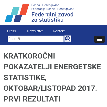
Skip
to
content
Press
Newsletter
Kontakt
Search
for:
KRATKOROČNI
POKAZATELJI ENERGETSKE
STATISTIKE,
OKTOBAR/LISTOPAD 2017.
PRVI REZULTATI