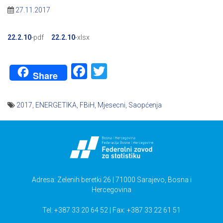
27.11.2017
22.2.10
-pdf
22.2.10
-xlsx
Facebook
Twitter
Share
2017
,
ENERGETIKA
,
FBiH
,
Mjesecni
,
Saopćenja
Navigacija
članaka
Adresa: Zelenih beretki 26 | 71000 Sarajevo, Bosna i
Hercegovina
Tel: +387 33 20 64 52 | Fax: +387 33 22 61 51