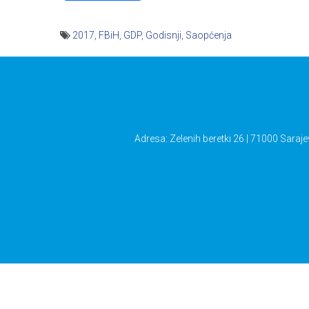
2017
,
FBiH
,
GDP
,
Godisnji
,
Saopćenja
Navigacija
članaka
Adresa: Zelenih beretki 26 | 71000 Saraje