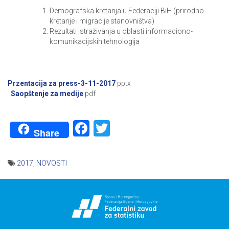
Demografska kretanja u Federaciji BiH (prirodno
kretanje i migracije stanovništva)
Rezultati istraživanja u oblasti informaciono-
komunikacijskih tehnologija
Przentacija za press-3-11-2017
pptx
Saopštenje za medije
pdf
Facebook
Twitter
Share
2017
,
NOVOSTI
Navigacija
članaka