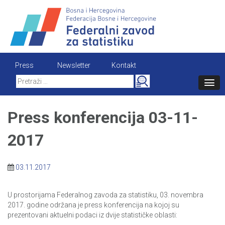
Skip
to
content
Press
Newsletter
Kontakt
Search
for:
Press konferencija 03-11-
2017
03.11.2017
U prostorijama Federalnog zavoda za statistiku, 03. novembra
2017. godine održana je press konferencija na kojoj su
prezentovani aktuelni podaci iz dvije statističke oblasti: