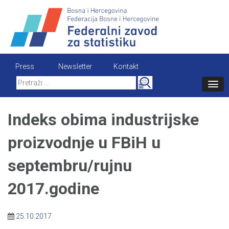
Skip
to
content
Press
Newsletter
Kontakt
Search
for:
Indeks obima industrijske
proizvodnje u FBiH u
septembru/rujnu
2017.godine
25.10.2017