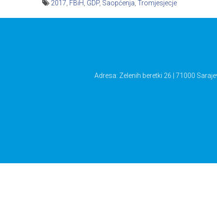
2017
,
FBiH
,
GDP
,
Saopćenja
,
Tromjesjecje
Navigacija
članaka
Adresa: Zelenih beretki 26 | 71000 Saraje