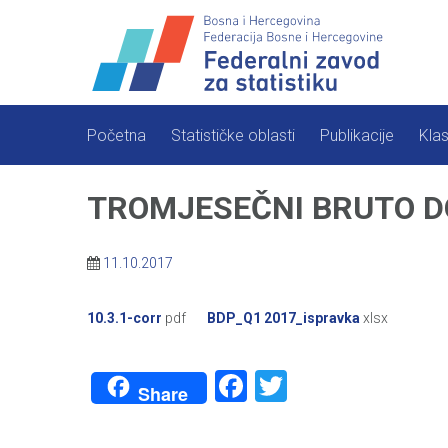
Skip
to
content
Početna
Statističke oblasti
Publikacije
Klas
TROMJESEČNI BRUTO DOM
11.10.2017
10.3.1-corr
pdf
BDP_Q1 2017_ispravka
xlsx
Facebook
Twitter
Share