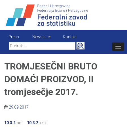
Skip
to
content
Press
Newsletter
Kontakt
Search
for:
TROMJESEČNI BRUTO
DOMAĆI PROIZVOD, II
tromjesečje 2017.
29.09.2017
10.3.2
-pdf
10.3.2
-xlsx