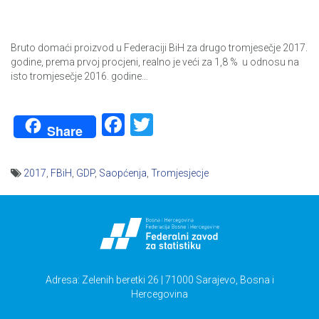
Bruto domaći proizvod u Federaciji BiH za drugo tromjesečje 2017.
godine, prema prvoj procjeni, realno je veći za 1,8 % u odnosu na
isto tromjesečje 2016. godine…
Facebook
Twitter
Share
2017
,
FBiH
,
GDP
,
Saopćenja
,
Tromjesjecje
Navigacija
članaka
Adresa: Zelenih beretki 26 | 71000 Sarajevo, Bosna i
Hercegovina