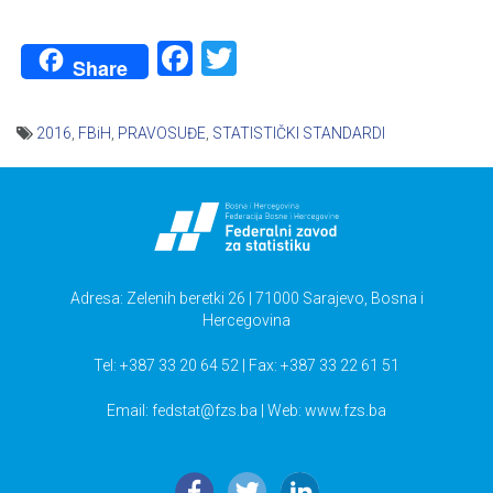
Facebook
Twitter
Share
2016
,
FBiH
,
PRAVOSUĐE
,
STATISTIČKI STANDARDI
Navigacija
članaka
Adresa: Zelenih beretki 26 | 71000 Sarajevo, Bosna i
Hercegovina
Tel: +387 33 20 64 52 | Fax: +387 33 22 61 51
Email:
fedstat@fzs.ba
| Web: www.fzs.ba