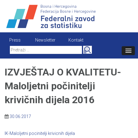
Skip
to
content
Press
Newsletter
Kontakt
Search
for:
IZVJEŠTAJ O KVALITETU-
Maloljetni počinitelji
krivičnih dijela 2016
30.06.2017
IK-Maloljetni pocinitelji krivicnih dijela