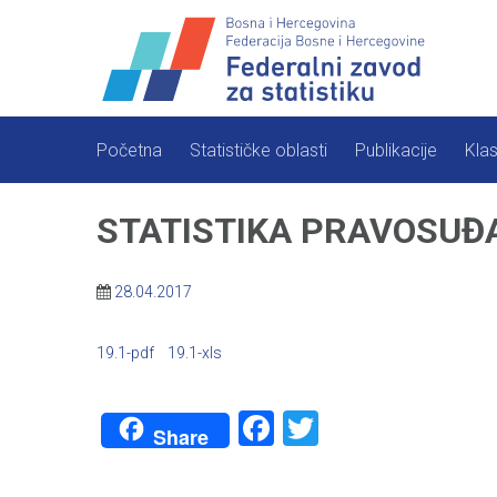
Skip
to
content
Početna
Statističke oblasti
Publikacije
Klas
STATISTIKA PRAVOSUĐA
28.04.2017
19.1-pdf
19.1-xls
Facebook
Twitter
Share