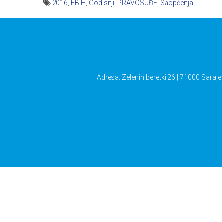
2016
,
FBiH
,
Godisnji
,
PRAVOSUĐE
,
Saopćenja
Navigacija
članaka
Adresa: Zelenih beretki 26 | 71000 Saraje