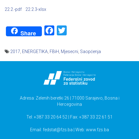
22.2.-pdf
22.2.3-xlsx
Facebook
Twitter
Share
2017
,
ENERGETIKA
,
FBiH
,
Mjesecni
,
Saopćenja
Navigacija
članaka
Adresa: Zelenih beretki 26 | 71000 Sarajevo, Bosna i
Hercegovina
Tel: +387 33 20 64 52 | Fax: +387 33 22 61 51
Email:
fedstat@fzs.ba
| Web: www.fzs.ba