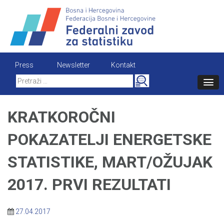
Skip
to
content
Press
Newsletter
Kontakt
Search
for:
KRATKOROČNI
POKAZATELJI ENERGETSKE
STATISTIKE, MART/OŽUJAK
2017. PRVI REZULTATI
27.04.2017