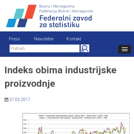
Skip
to
content
Press
Newsletter
Kontakt
Search
for:
Indeks obima industrijske
proizvodnje
27.03.2017