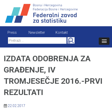
Skip
to
content
Press
Newsletter
Kontakt
Search
for:
IZDATA ODOBRENJA ZA
GRAĐENJE, IV
TROMJESEČJE 2016.-PRVI
REZULTATI
22.02.2017