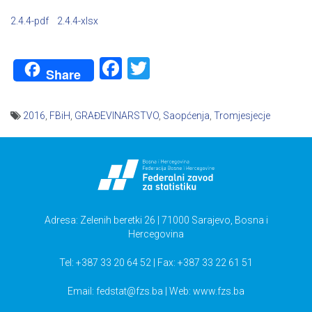
2.4.4-pdf
2.4.4-xlsx
Facebook
Twitter
Share
2016
,
FBiH
,
GRAĐEVINARSTVO
,
Saopćenja
,
Tromjesjecje
Navigacija
članaka
Adresa: Zelenih beretki 26 | 71000 Sarajevo, Bosna i
Hercegovina
Tel: +387 33 20 64 52 | Fax: +387 33 22 61 51
Email:
fedstat@fzs.ba
| Web: www.fzs.ba