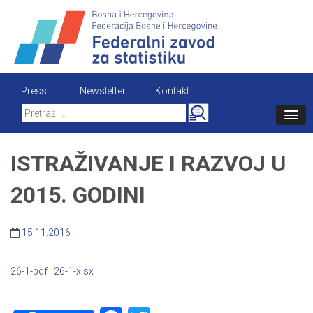
Skip
to
content
Press
Newsletter
Kontakt
Search
for:
ISTRAŽIVANJE I RAZVOJ U
2015. GODINI
15.11.2016
26-1-pdf
26-1-xlsx