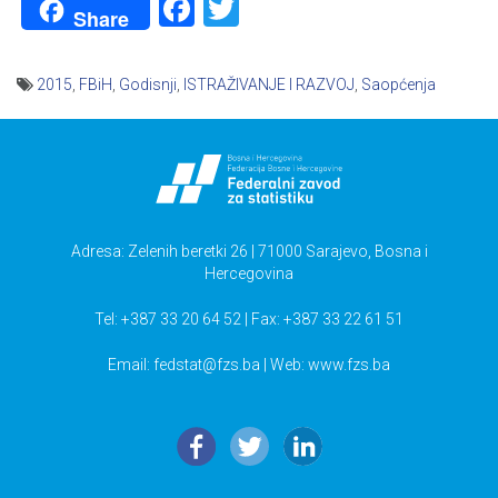
Facebook
Twitter
Share
2015
,
FBiH
,
Godisnji
,
ISTRAŽIVANJE I RAZVOJ
,
Saopćenja
Navigacija
članaka
Adresa: Zelenih beretki 26 | 71000 Sarajevo, Bosna i
Hercegovina
Tel: +387 33 20 64 52 | Fax: +387 33 22 61 51
Email:
fedstat@fzs.ba
| Web: www.fzs.ba