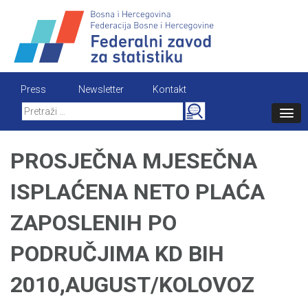
Skip
to
content
Press
Newsletter
Kontakt
Search
for:
PROSJEČNA MJESEČNA
ISPLAĆENA NETO PLAĆA
ZAPOSLENIH PO
PODRUČJIMA KD BIH
2010,AUGUST/KOLOVOZ