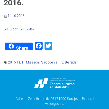
2016.
14.10.2016
8-1-8-pdf
8-1-8-xlsx
Facebook
Twitter
Share
2016
,
FBiH
,
Mjesecni
,
Saopćenja
,
Tržište rada
Navigacija
članaka
Adresa: Zelenih beretki 26 | 71000 Sarajevo, Bosna i
Hercegovina